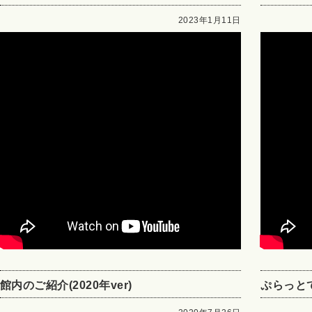
2023年1月11日
館内のご紹介(2020年ver)
ぷらっと