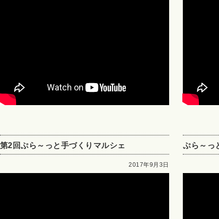
第2回ぷら～っと手づくりマルシェ
ぷら～っ
2017年9月3日