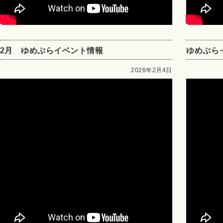
2月 ゆめぷらイベント情報
ゆめぷら
2026年2月4日