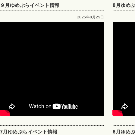
９月ゆめぷらイベント情報
8月ゆめ
2025年8月29日
7月ゆめぷらイベント情報
6月ゆめ