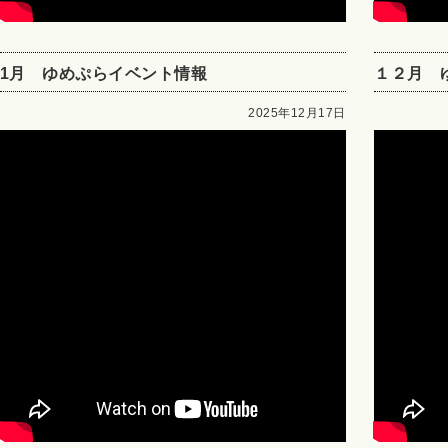
1月 ゆめぷらイベント情報
１２月 
2025年12月17日