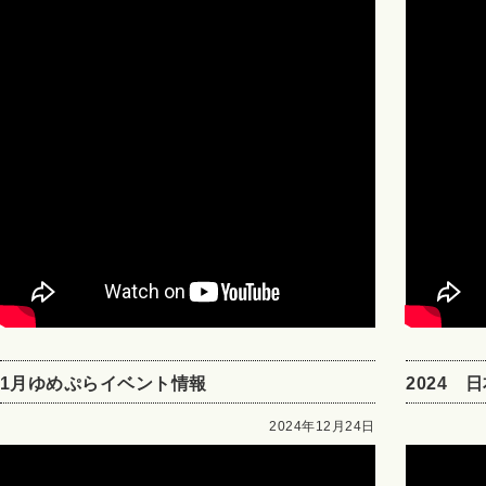
1月ゆめぷらイベント情報
2024 
2024年12月24日