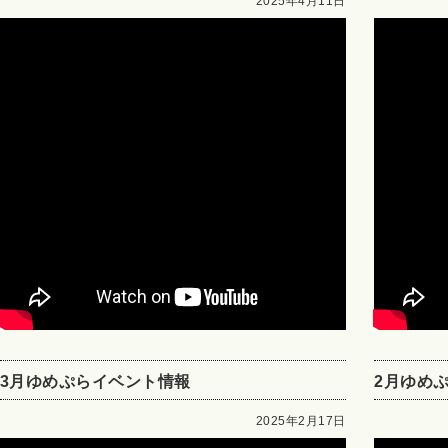
2025年4月11日
3月ゆめぷらイベント情報
2月ゆめ
2025年2月17日