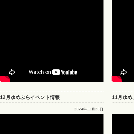
12月ゆめぷらイベント情報
11月ゆ
2024年11月23日