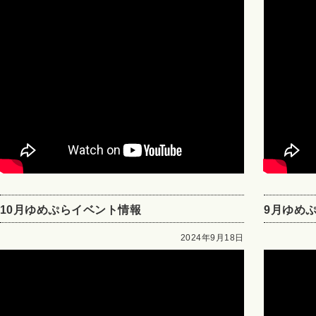
10月ゆめぷらイベント情報
9月ゆめ
2024年9月18日