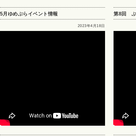
5月ゆめぷらイベント情報
第8回 
2023年4月18日