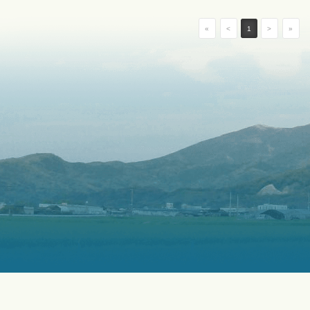
«
<
1
>
»