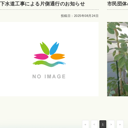
下水道工事による片側通行のお知らせ
市民団体
投稿日：2025年08月24日
«
<
1
>
»