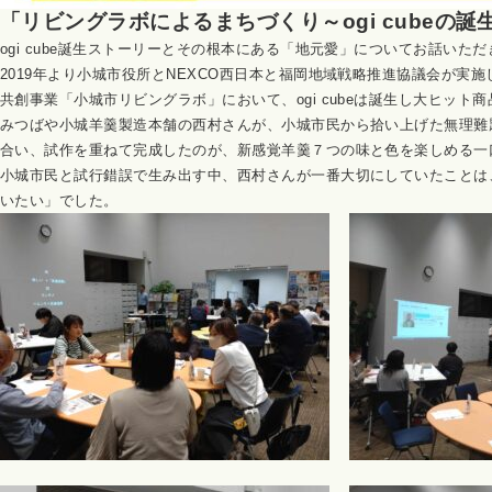
「リビングラボによるまちづくり～ogi cubeの誕
ogi cube
誕生ストーリーとその根本にある「地元愛」についてお話いただ
2019
年より小城市役所と
NEXCO
西日本と福岡地域戦略推進協議会が実施
共創事業「小城市リビングラボ」において、
ogi cube
は誕生し大ヒット商
みつばや小城羊羹製造本舗の西村さんが、小城市民から拾い上げた無理難
合い、試作を重ねて完成したのが、新感覚羊羹７つの味と色を楽しめる一口羊羹
小城市民と試行錯誤で生み出す中、西村さんが一番大切にしていたことは
いたい」でした。