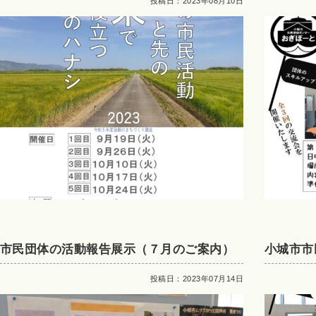
たの市民活動 ちょっと先の未来で役立つ
内）
投稿日：2023年08月10日
５つのハナシ」
市民団体の活動報告展示（７月のご案内）
小城市市
へ（ご案
投稿日：2023年07月14日