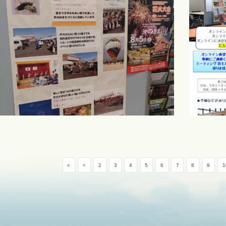
«
<
2
3
4
5
6
7
8
9
1