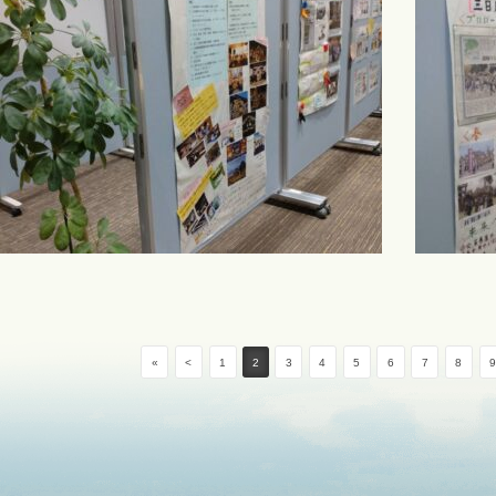
«
<
1
2
3
4
5
6
7
8